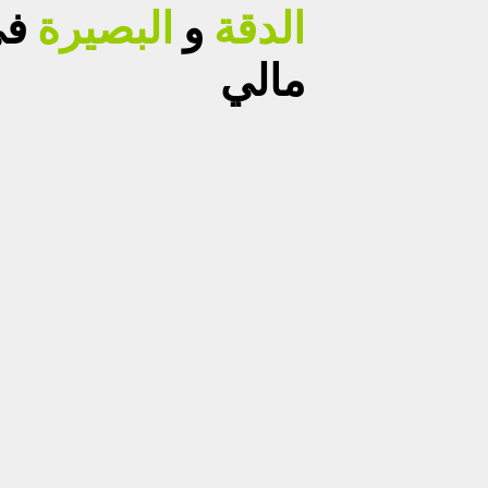
الدقة
و
البصيرة
في
مالي