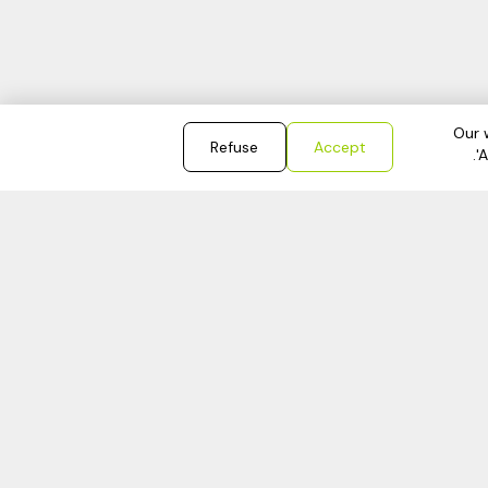
الية
Our 
Refuse
Accept
إتصال
'