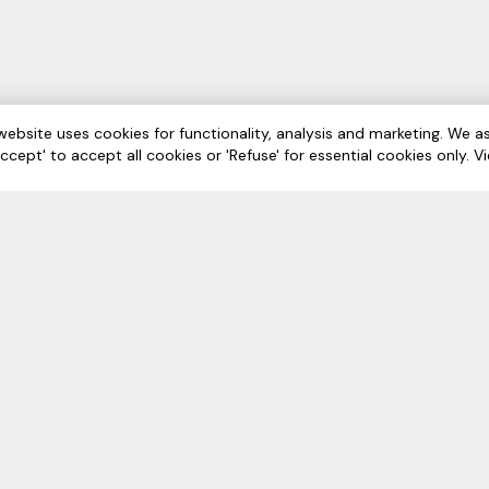
إعداد التقارير الم
website uses cookies for functionality, analysis and marketing. We as
فتحات
Accept' to accept all cookies or 'Refuse' for essential cookies only. 