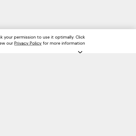
كشف رواتب
k your permission to use it optimally. Click
الشروط والأحكام
سياسة الخصوصية
View our
Privacy Policy
for more information.